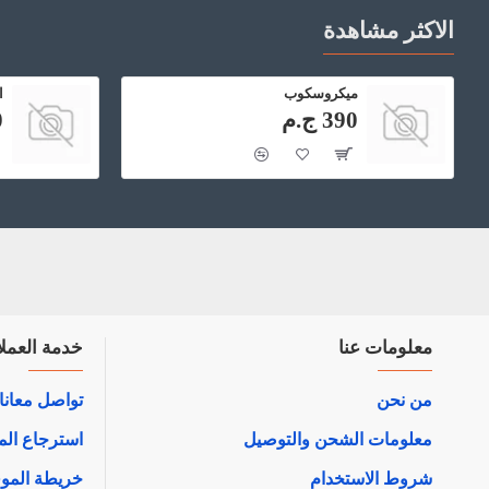
الاكثر مشاهدة
ميكروسكوب
ا
390 ج.م
0
معلومات عنا
خدمة العملا
من نحن
تواصل معانا
معلومات الشحن والتوصيل
استرجاع الم
شروط الاستخدام
خريطة المو