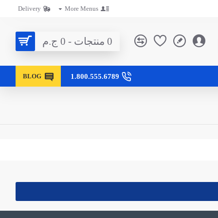
Delivery
More Menus
0 منتجات - 0 ج.م
1.800.555.6789
BLOG