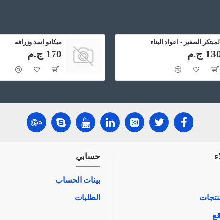
لمبتكر الصغير - اعواد البناء
ميكانو اسد وزرافه
13 ج.م
170 ج.م
ء
حسابي
بينات الحساب
نتجات
الطلبات
قع