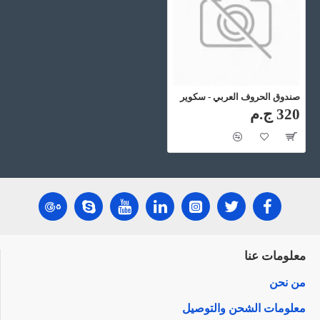
صندوق الحروف العربي - سكوير
320 ج.م
معلومات عنا
من نحن
معلومات الشحن والتوصيل