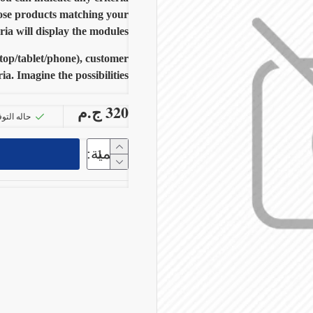
ose products matching your
eria will display the modules.
ktop/tablet/phone), customer
ia. Imagine the possibilities.
320 ج.م
حاله التوف
الكمية: