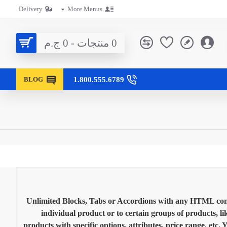
Delivery
More Menus
0 منتجات - 0 ج.م
1.800.555.6789
BLOG
Unlimited Blocks, Tabs or Accordions with any HTML cont
individual product or to certain groups of products, li
products with specific options, attributes, price range, etc. 