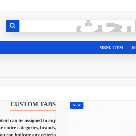
MENU ITEM
M
CUSTOM TABS
NEW
ent can be assigned to any
ke entire categories, brands,
You can indicate any criteria